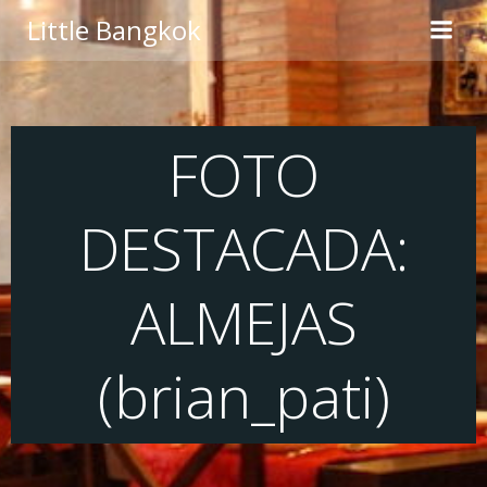
Saltar
Little Bangkok
al
contenido
FOTO
DESTACADA:
ALMEJAS
(brian_pati)