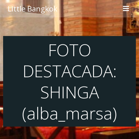
Saltar
Little Bangkok
al
contenido
FOTO
DESTACADA:
SHINGA
(alba_marsa)