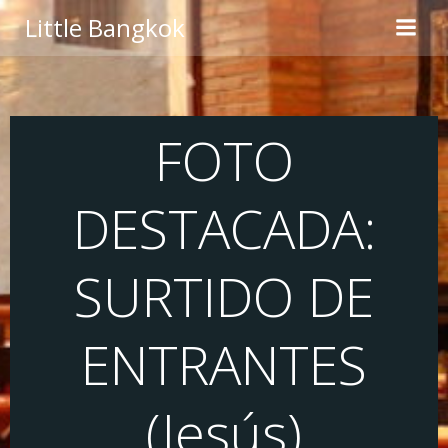
Saltar
Little Bangkok
al
contenido
FOTO
DESTACADA:
SURTIDO DE
ENTRANTES
(Jesús)