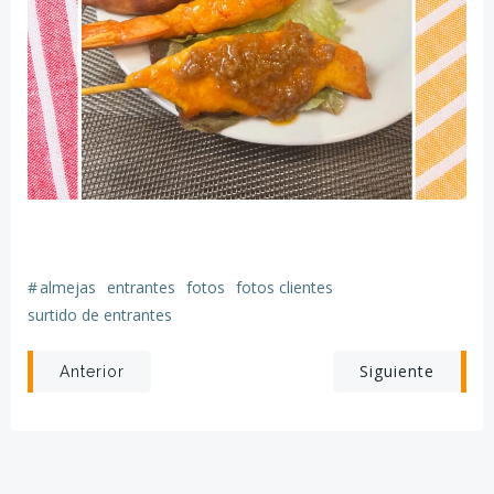
#
almejas
entrantes
fotos
fotos clientes
surtido de entrantes
Navegación
Navegación
Siguiente
Anterior
por
por
las
las