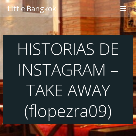
Saltar
Little Bangkok
al
contenido
HISTORIAS DE
INSTAGRAM –
TAKE AWAY
(flopezra09)