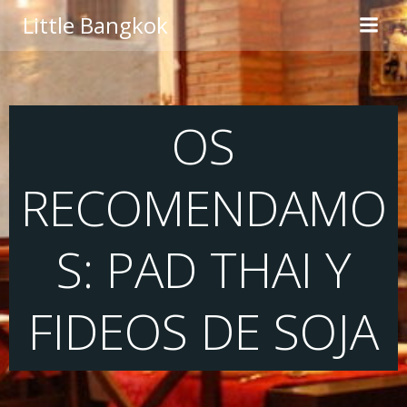
Saltar
Little Bangkok
al
contenido
OS
RECOMENDAMO
S: PAD THAI Y
FIDEOS DE SOJA