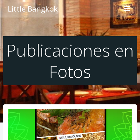
Saltar
Little Bangkok
al
contenido
Publicaciones en
Fotos