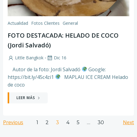
Actualidad
Fotos Clientes
General
FOTO DESTACADA: HELADO DE COCO
(Jordi Salvadó)
-
Little Bangkok
Dic 16
Autor de la foto: Jordi Salvadó
Google:
https://bit.ly/45c4zi1
MAPLAU ICE CREAM Helado
de coco
LEER MÁS
Navegación
Navegación
Na
Previous
Página
Página
Página
Página
Página
Next
Página
1
2
3
4
5
…
30