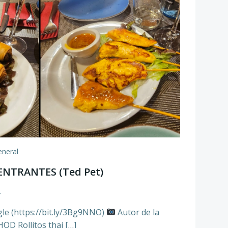
eneral
NTRANTES (Ted Pet)
4
gle (https://bit.ly/3Bg9NNO)
Autor de la
OD Rollitos thai […]