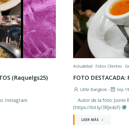
Actualidad
Fotos Clientes
G
OS (Raquelgs25)
FOTO DESTACADA: R
-
Little Bangkok
Sep 1
to: Instagram
Autor de la foto: Josmi 
(https://bit.ly/3RJe4zF)
LEER MÁS