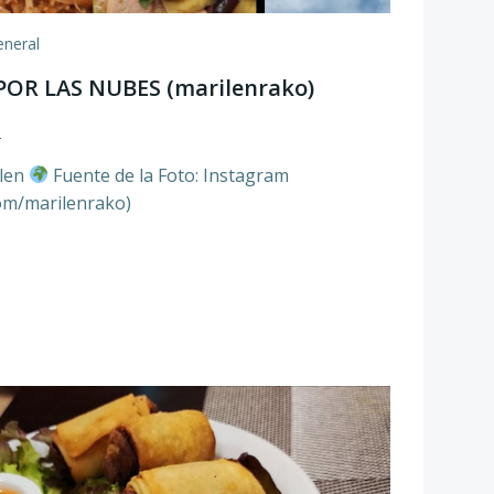
eneral
OR LAS NUBES (marilenrako)
2
ilen
Fuente de la Foto: Instagram
.com/marilenrako)