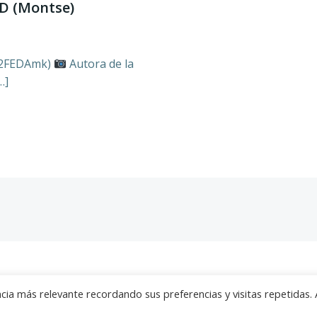
D (Montse)
ly/2FEDAmk)
Autora de la
…]
26 Little Bangkok. Created for free using WordPress and
Co
cia más relevante recordando sus preferencias y visitas repetidas. 