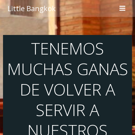
Saltar
Little Bangkok
al
contenido
TENEMOS
MUCHAS GANAS
DE VOLVER A
SERVIR A
NUESTROS