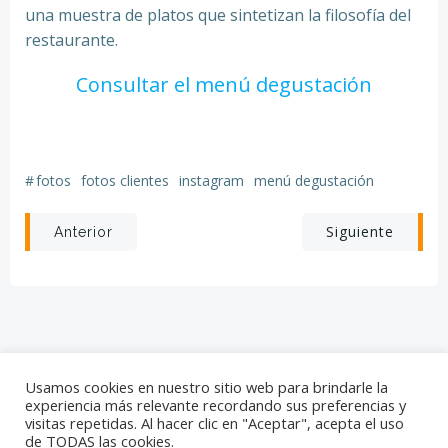
una muestra de platos que sintetizan la filosofía del
restaurante.
Consultar el menú degustación
#
fotos
fotos clientes
instagram
menú degustación
Navegación
Navegación
Siguiente
Anterior
por
por
las
las
entradas
entradas
Usamos cookies en nuestro sitio web para brindarle la
experiencia más relevante recordando sus preferencias y
visitas repetidas. Al hacer clic en "Aceptar", acepta el uso
© 2026 Little Bangkok. Created for free using
de TODAS las cookies.